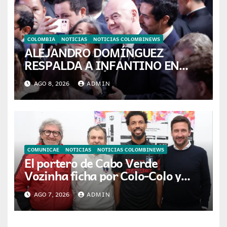
COLOMBIA
NOTICIAS
NOTICIAS COLOMBINEWS
ALEJANDRO DOMÍNGUEZ
RESPALDA A INFANTINO EN
CALI: «ES EL LÍDER DE LA
AGO 8, 2026
ADMIN
TRANSFORMACIÓN DEL
FÚTBOL»
COMUNICAE
NOTICIAS
NOTICIAS COLOMBINEWS
El portero de Cabo Verde
Vozinha ficha por Colo-Colo y
JETOUR respalda su nueva etapa
AGO 7, 2026
ADMIN