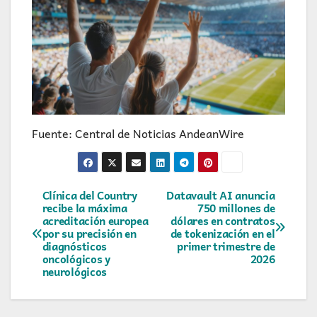
Fuente: Central de Noticias AndeanWire
Navegación
Clínica del Country
Datavault AI anuncia
recibe la máxima
750 millones de
acreditación europea
dólares en contratos
de
por su precisión en
de tokenización en el
diagnósticos
primer trimestre de
entradas
oncológicos y
2026
neurológicos