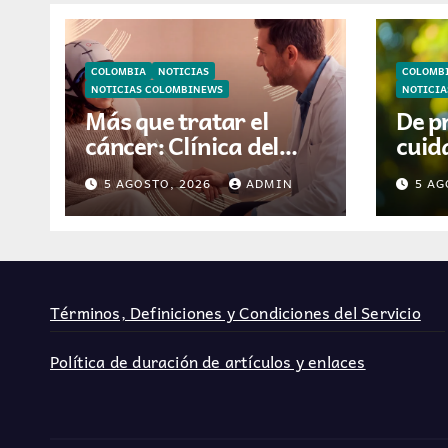
COLOMBIA
NOTICIAS
COLOMB
NOTICIAS COLOMBINEWS
NOTICI
Más que tratar el
De p
cáncer: Clínica del
cuida
Country incorpora
está
5 AGOSTO, 2026
ADMIN
5 AG
tecnología que ayuda
video
a preservar el cabello
hoga
y la confianza durante
la quimioterapia
Términos, Definiciones y Condiciones del Servicio
Política de duración de artículos y enlaces