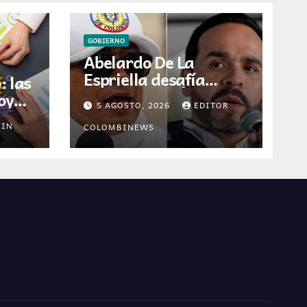
GOBIERNO
Abelardo De La
Espriella desafía
: las
liderazgo de Álvaro
oy
5 AGOSTO, 2026
EDITOR
Uribe y Centro
Democrático tras
MIN
COLOMBINEWS
victoria electoral