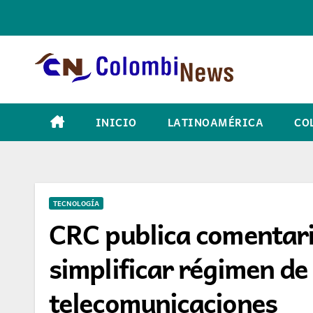
Skip
to
content
INICIO
LATINOAMÉRICA
CO
TECNOLOGÍA
CRC publica comentari
simplificar régimen de
telecomunicaciones