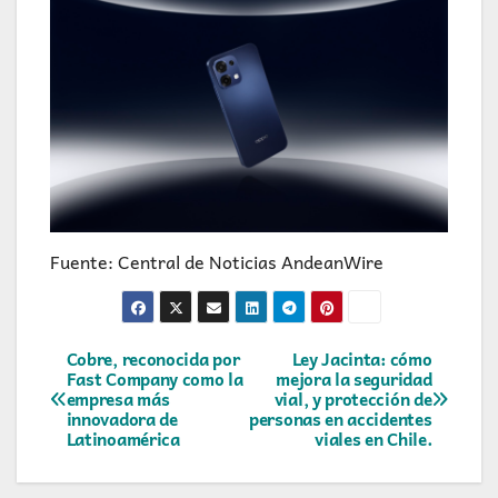
Fuente: Central de Noticias AndeanWire
Navegación
Cobre, reconocida por
Ley Jacinta: cómo
Fast Company como la
mejora la seguridad
empresa más
vial, y protección de
de
innovadora de
personas en accidentes
Latinoamérica
viales en Chile.
entradas