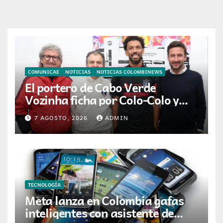
COMUNICAE
NOTICIAS
NOTICIAS COLOMBINEWS
El portero de Cabo Verde
Vozinha ficha por Colo-Colo y
JETOUR respalda su nueva
7 AGOSTO, 2026
ADMIN
etapa
TECNOLOGÍA
Meta lanza en Colombia gafas
inteligentes con asistente de