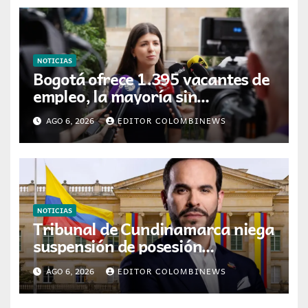
NOTICIAS
Bogotá ofrece 1.395 vacantes de
empleo, la mayoría sin
experiencia requerida
AGO 6, 2026
EDITOR COLOMBINEWS
NOTICIAS
Tribunal de Cundinamarca niega
suspensión de posesión
presidencial de Abelardo de la
AGO 6, 2026
EDITOR COLOMBINEWS
Espriella en Cali