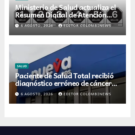
Ministerio de Salud actualiza el
Resumen Digital de Atención
para la dispensación de
6 AGOSTO, 2026
EDITOR COLOMBINEWS
medicamentos en Colombia
SALUD
Paciente de Salud Total recibió
diagnóstico erróneo de cáncer
por resultados de otra persona
6 AGOSTO, 2026
EDITOR COLOMBINEWS