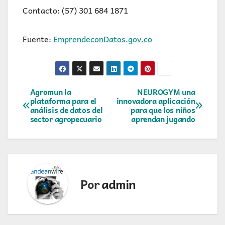
Contacto: (57) 301 684 1871
Fuente:
EmprendeconDatos.gov.co
Navegación
Agromun la
NEUROGYM una
plataforma para el
innovadora aplicación
análisis de datos del
para que los niños
de
sector agropecuario
aprendan jugando
entradas
Por
admin