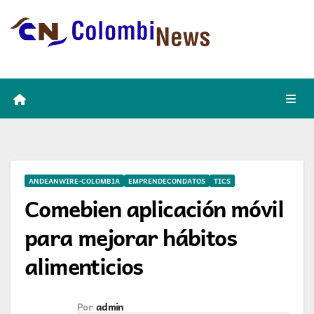
Skip
to
content
ANDEANWIRE-COLOMBIA
EMPRENDECONDATOS
TICS
Comebien aplicación móvil
para mejorar hábitos
alimenticios
Por
admin