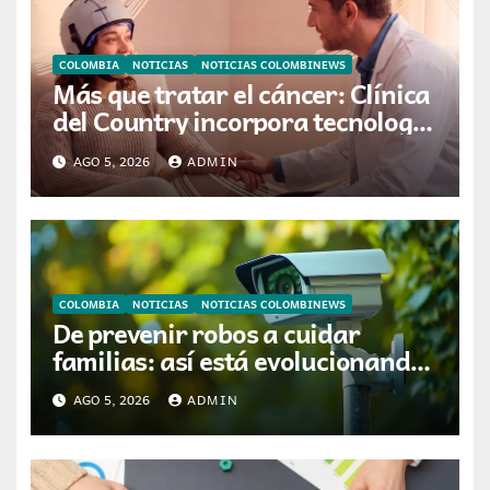
COLOMBIA
NOTICIAS
NOTICIAS COLOMBINEWS
Más que tratar el cáncer: Clínica
del Country incorpora tecnología
que ayuda a preservar el cabello
AGO 5, 2026
ADMIN
y la confianza durante la
quimioterapia
COLOMBIA
NOTICIAS
NOTICIAS COLOMBINEWS
De prevenir robos a cuidar
familias: así está evolucionando
la videovigilancia en los hogares
AGO 5, 2026
ADMIN
colombianos