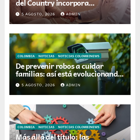
del Country incorpora
tecnología que ayuda a
5 AGOSTO, 2026
ADMIN
preservar el cabello y la
confianza durante la
quimioterapia
COLOMBIA
NOTICIAS
NOTICIAS COLOMBINEWS
De prevenir robos a cuidar
familias: así está evolucionando
la videovigilancia en los hogares
5 AGOSTO, 2026
ADMIN
colombianos
COLOMBIA
NOTICIAS
NOTICIAS COLOMBINEWS
Más allá del título: las