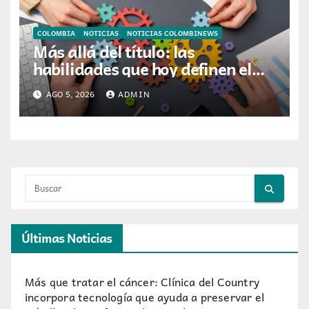
COLOMBIA
NOTICIAS
NOTICIAS COLOMBINEWS
Más allá del título: las
habilidades que hoy definen el
éxito profesional en Colombia
AGO 5, 2026
ADMIN
Últimas Noticias
Más que tratar el cáncer: Clínica del Country
incorpora tecnología que ayuda a preservar el