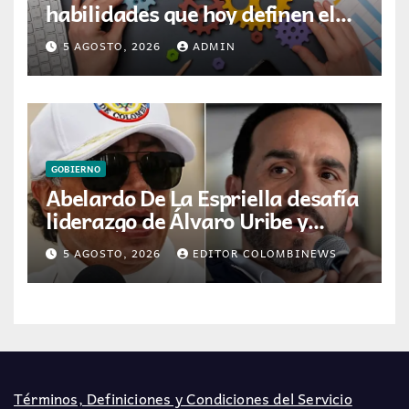
habilidades que hoy definen el
éxito profesional en Colombia
5 AGOSTO, 2026
ADMIN
GOBIERNO
Abelardo De La Espriella desafía
liderazgo de Álvaro Uribe y
Centro Democrático tras
5 AGOSTO, 2026
EDITOR COLOMBINEWS
victoria electoral
Términos, Definiciones y Condiciones del Servicio