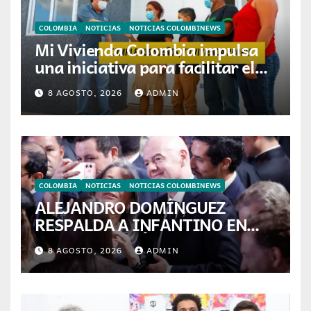
COLOMBIA
NOTICIAS
NOTICIAS COLOMBINEWS
Mi Vivienda Colombia impulsa
una iniciativa para facilitar el
acceso a la vivienda de familias
8 AGOSTO, 2026
ADMIN
colombianas
COLOMBIA
NOTICIAS
NOTICIAS COLOMBINEWS
ALEJANDRO DOMÍNGUEZ
RESPALDA A INFANTINO EN
CALI: «ES EL LÍDER DE LA
8 AGOSTO, 2026
ADMIN
TRANSFORMACIÓN DEL
FÚTBOL»