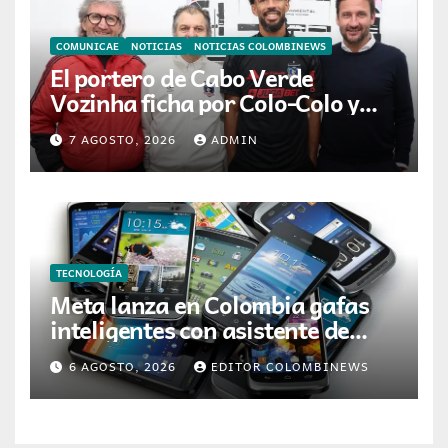
COMUNICAE
NOTICIAS
NOTICIAS COLOMBINEWS
El portero de Cabo Verde
Vozinha ficha por Colo-Colo y
JETOUR respalda su nueva
7 AGOSTO, 2026
ADMIN
etapa
TECNOLOGÍA
Meta lanza en Colombia gafas
inteligentes con asistente de
inteligencia artificial
6 AGOSTO, 2026
EDITOR COLOMBINEWS