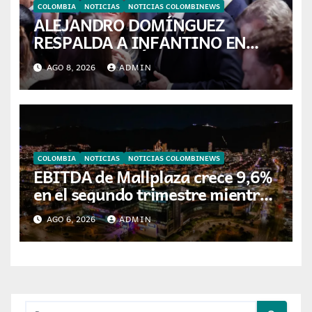
COLOMBIA
NOTICIAS
NOTICIAS COLOMBINEWS
ALEJANDRO DOMÍNGUEZ
RESPALDA A INFANTINO EN
CALI: «ES EL LÍDER DE LA
AGO 8, 2026
ADMIN
TRANSFORMACIÓN DEL
FÚTBOL»
COLOMBIA
NOTICIAS
NOTICIAS COLOMBINEWS
EBITDA de Mallplaza crece 9,6%
en el segundo trimestre mientras
avanza en su plan de crecimiento
AGO 6, 2026
ADMIN
en Colombia