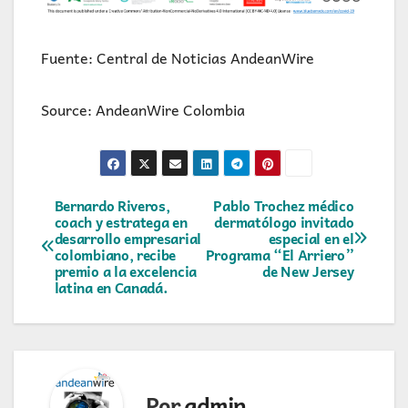
Fuente: Central de Noticias AndeanWire
Source: AndeanWire Colombia
Navegación
Bernardo Riveros,
Pablo Trochez médico
coach y estratega en
dermatólogo invitado
desarrollo empresarial
especial en el
de
colombiano, recibe
Programa “El Arriero”
premio a la excelencia
de New Jersey
entradas
latina en Canadá.
Por
admin