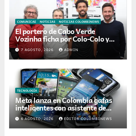
COMUNICAE
NOTICIAS
NOTICIAS COLOMBINEWS
El portero de Cabo Verde
Vozinha ficha por Colo-Colo y
JETOUR respalda su nueva
7 AGOSTO, 2026
ADMIN
etapa
TECNOLOGÍA
Meta lanza en Colombia gafas
inteligentes con asistente de
inteligencia artificial
6 AGOSTO, 2026
EDITOR COLOMBINEWS