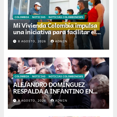
COLOMBIA
NOTICIAS
NOTICIAS COLOMBINEWS
Mi Vivienda Colombia impulsa
una iniciativa para facilitar el
acceso a la vivienda de familias
8 AGOSTO, 2026
ADMIN
colombianas
COLOMBIA
NOTICIAS
NOTICIAS COLOMBINEWS
ALEJANDRO DOMÍNGUEZ
RESPALDA A INFANTINO EN
CALI: «ES EL LÍDER DE LA
8 AGOSTO, 2026
ADMIN
TRANSFORMACIÓN DEL
FÚTBOL»