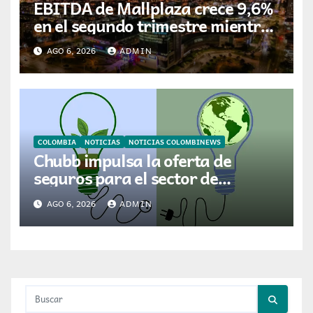
EBITDA de Mallplaza crece 9,6%
en el segundo trimestre mientras
avanza en su plan de crecimiento
AGO 6, 2026
ADMIN
en Colombia
COLOMBIA
NOTICIAS
NOTICIAS COLOMBINEWS
Chubb impulsa la oferta de
seguros para el sector de
energías renovables en América
AGO 6, 2026
ADMIN
Latina