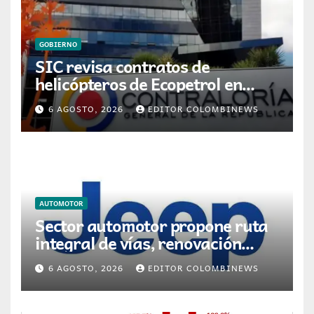
GOBIERNO
SIC revisa contratos de
helicópteros de Ecopetrol en
posible multa millonaria
6 AGOSTO, 2026
EDITOR COLOMBINEWS
AUTOMOTOR
Sector automotor propone ruta
integral de vías, renovación
vehicular y transición energética
6 AGOSTO, 2026
EDITOR COLOMBINEWS
para movilidad en Colombia