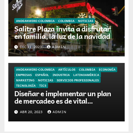
ANDEANWIRE-COLOMBIA
COLOMBIA
NOTICIAS
Salitre Plaza invita a disfrutar
en familia, la luz de la navidad
DIC 11, 2023
ADMIN
ANDEANWIRE-COLOMBIA
ARTÍCULOS
COLOMBIA
ECONOMÍA
EMPRESAS
ESPAÑOL
INDUSTRIA
LATINOAMÉRICA
MARKETING
NOTICIAS
SERVICIOS PROFESIONALES
TECNOLOGÍA
TICS
Diseñar e implementar un plan
de mercadeo es de vital
importancia para una PYME en
ABR 20, 2023
ADMIN
Colombia.