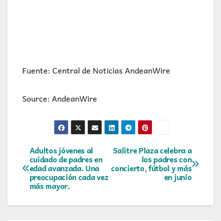
Fuente: Central de Noticias AndeanWire
Source: AndeanWire
Navegación
Adultos jóvenes al
Salitre Plaza celebra a
cuidado de padres en
los padres con
edad avanzada. Una
concierto, fútbol y más
de
preocupación cada vez
en junio
más mayor.
entradas