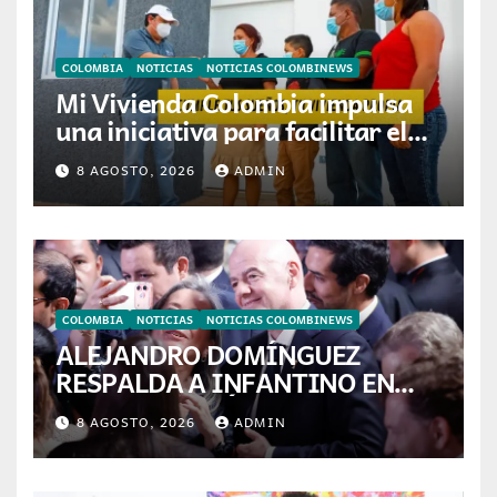
COLOMBIA
NOTICIAS
NOTICIAS COLOMBINEWS
Mi Vivienda Colombia impulsa
una iniciativa para facilitar el
acceso a la vivienda de familias
8 AGOSTO, 2026
ADMIN
colombianas
COLOMBIA
NOTICIAS
NOTICIAS COLOMBINEWS
ALEJANDRO DOMÍNGUEZ
RESPALDA A INFANTINO EN
CALI: «ES EL LÍDER DE LA
8 AGOSTO, 2026
ADMIN
TRANSFORMACIÓN DEL
FÚTBOL»