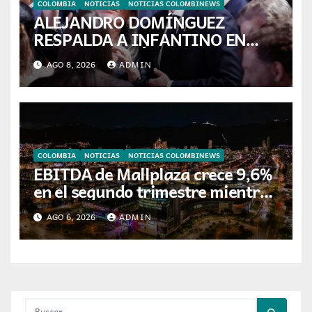
COLOMBIA
NOTICIAS
NOTICIAS COLOMBINEWS
ALEJANDRO DOMÍNGUEZ
RESPALDA A INFANTINO EN
CALI: «ES EL LÍDER DE LA
AGO 8, 2026
ADMIN
TRANSFORMACIÓN DEL
FÚTBOL»
COLOMBIA
NOTICIAS
NOTICIAS COLOMBINEWS
EBITDA de Mallplaza crece 9,6%
en el segundo trimestre mientras
avanza en su plan de crecimiento
AGO 6, 2026
ADMIN
en Colombia