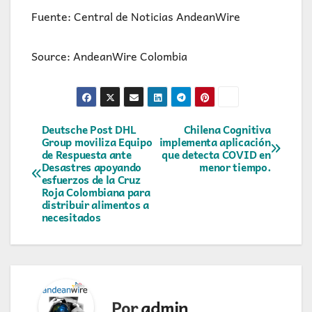
Fuente: Central de Noticias AndeanWire
Source: AndeanWire Colombia
Navegación
Deutsche Post DHL
Chilena Cognitiva
Group moviliza Equipo
implementa aplicación
de Respuesta ante
que detecta COVID en
de
Desastres apoyando
menor tiempo.
esfuerzos de la Cruz
entradas
Roja Colombiana para
distribuir alimentos a
necesitados
Por
admin