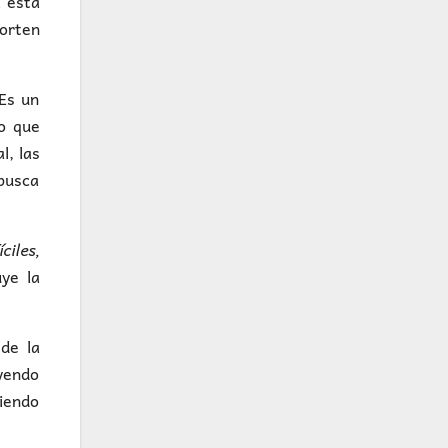
a está
porten
 Es un
o que
l, las
busca
íciles,
uye la
de la
uyendo
siendo