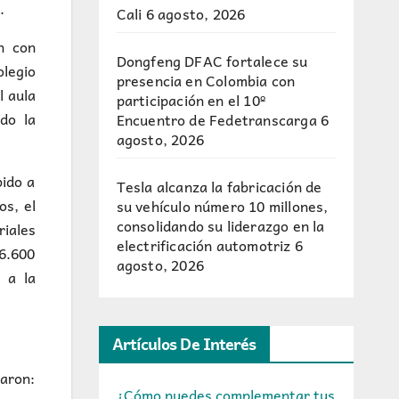
.
Cali
6 agosto, 2026
n con
Dongfeng DFAC fortalece su
olegio
presencia en Colombia con
l aula
participación en el 10º
do la
Encuentro de Fedetranscarga
6
agosto, 2026
bido a
Tesla alcanza la fabricación de
os, el
su vehículo número 10 millones,
consolidando su liderazgo en la
iales
electrificación automotriz
6
 6.600
agosto, 2026
 a la
Artículos De Interés
raron:
¿Cómo puedes complementar tus