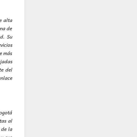
e alta
una de
ud. Su
vicios
de más
ejadas
te del
nlace
Bogotá
tas al
 de la
 y sus