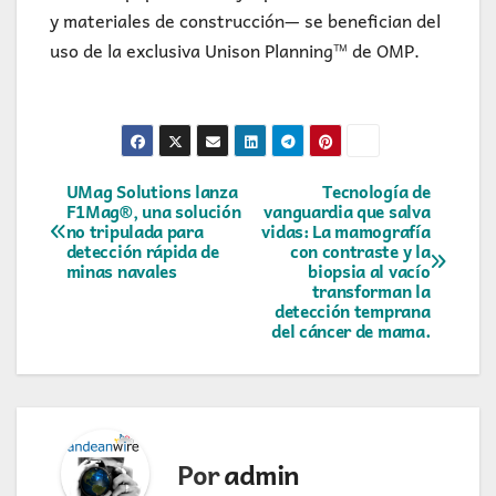
y materiales de construcción— se benefician del
uso de la exclusiva Unison Planning™ de OMP.
Navegación
UMag Solutions lanza
Tecnología de
F1Mag®, una solución
vanguardia que salva
no tripulada para
vidas: La mamografía
de
detección rápida de
con contraste y la
minas navales
biopsia al vacío
entradas
transforman la
detección temprana
del cáncer de mama.
Por
admin