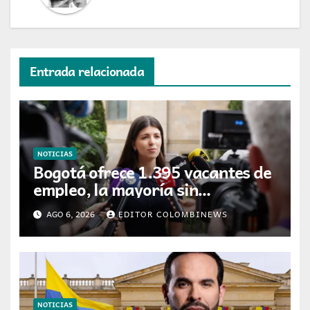
Entrada relacionada
NOTICIAS
Bogotá ofrece 1.395 vacantes de
empleo, la mayoría sin
experiencia requerida
AGO 6, 2026
EDITOR COLOMBINEWS
NOTICIAS