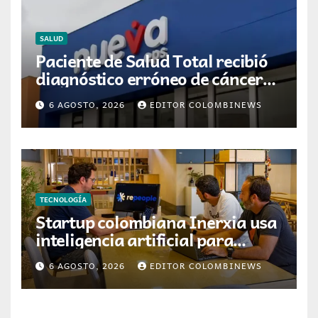
SALUD
Paciente de Salud Total recibió
diagnóstico erróneo de cáncer
por resultados de otra persona
6 AGOSTO, 2026
EDITOR COLOMBINEWS
TECNOLOGÍA
Startup colombiana Inerxia usa
inteligencia artificial para
optimizar servicios de internet
6 AGOSTO, 2026
EDITOR COLOMBINEWS