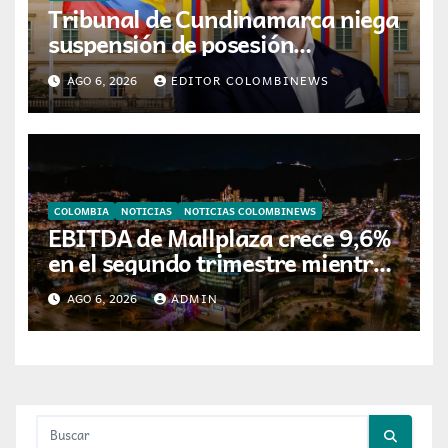
Tribunal de Cundinamarca niega
suspensión de posesión
presidencial de Abelardo de la
AGO 6, 2026
EDITOR COLOMBINEWS
Espriella en Cali
COLOMBIA
NOTICIAS
NOTICIAS COLOMBINEWS
EBITDA de Mallplaza crece 9,6%
en el segundo trimestre mientras
avanza en su plan de crecimiento
AGO 6, 2026
ADMIN
en Colombia