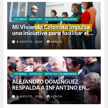
COLOMBIA
NOTICIAS
NOTICIAS COLOMBINEWS
Mi Vivienda Colombia impulsa
una iniciativa para facilitar el
acceso a la vivienda de familias
8 AGOSTO, 2026
ADMIN
colombianas
COLOMBIA
NOTICIAS
NOTICIAS COLOMBINEWS
ALEJANDRO DOMÍNGUEZ
RESPALDA A INFANTINO EN
CALI: «ES EL LÍDER DE LA
8 AGOSTO, 2026
ADMIN
TRANSFORMACIÓN DEL
FÚTBOL»