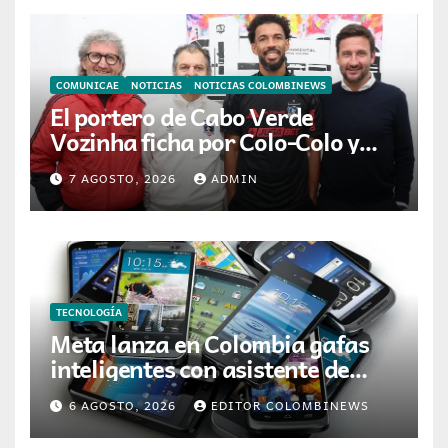
COMUNICAE
NOTICIAS
NOTICIAS COLOMBINEWS
El portero de Cabo Verde
Vozinha ficha por Colo-Colo y
JETOUR respalda su nueva
7 AGOSTO, 2026
ADMIN
etapa
TECNOLOGÍA
Meta lanza en Colombia gafas
inteligentes con asistente de
inteligencia artificial
6 AGOSTO, 2026
EDITOR COLOMBINEWS