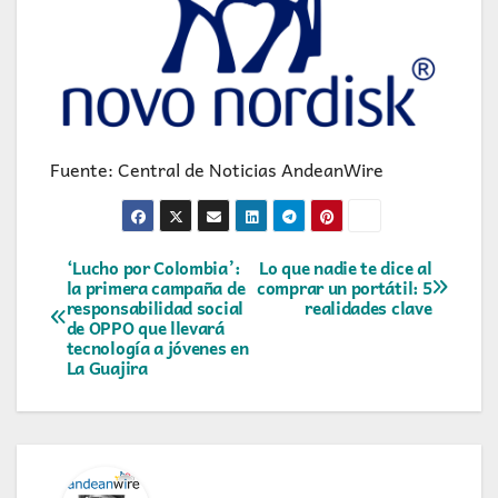
Fuente: Central de Noticias AndeanWire
Navegación
‘Lucho por Colombia’:
Lo que nadie te dice al
la primera campaña de
comprar un portátil: 5
responsabilidad social
realidades clave
de
de OPPO que llevará
tecnología a jóvenes en
entradas
La Guajira