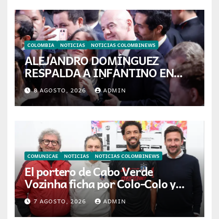
COLOMBIA
NOTICIAS
NOTICIAS COLOMBINEWS
ALEJANDRO DOMÍNGUEZ
RESPALDA A INFANTINO EN
CALI: «ES EL LÍDER DE LA
8 AGOSTO, 2026
ADMIN
TRANSFORMACIÓN DEL
FÚTBOL»
COMUNICAE
NOTICIAS
NOTICIAS COLOMBINEWS
El portero de Cabo Verde
Vozinha ficha por Colo-Colo y
JETOUR respalda su nueva
7 AGOSTO, 2026
ADMIN
etapa