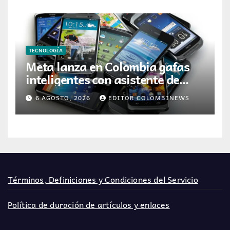
TECNOLOGÍA
Meta lanza en Colombia gafas
inteligentes con asistente de
inteligencia artificial
6 AGOSTO, 2026
EDITOR COLOMBINEWS
Términos, Definiciones y Condiciones del Servicio
Política de duración de artículos y enlaces