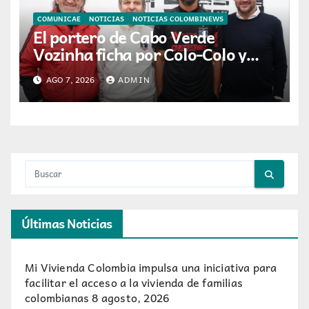
COMUNICAE
NOTICIAS
NOTICIAS COLOMBINEWS
El portero de Cabo Verde
Vozinha ficha por Colo-Colo y
JETOUR respalda su nueva etapa
AGO 7, 2026
ADMIN
Últimas Noticias
Mi Vivienda Colombia impulsa una iniciativa para
facilitar el acceso a la vivienda de familias
colombianas
8 agosto, 2026