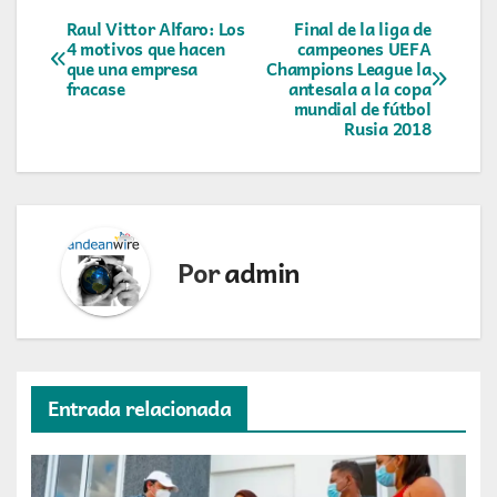
Navegación
Raul Vittor Alfaro: Los
Final de la liga de
4 motivos que hacen
campeones UEFA
que una empresa
Champions League la
de
fracase
antesala a la copa
mundial de fútbol
entradas
Rusia 2018
Por
admin
Entrada relacionada