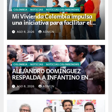
COLOMBIA
NOTICIAS
NOTICIAS COLOMBINEWS
Mi Vivienda Colombia impulsa
una iniciativa para facilitar el
acceso a la vivienda de familias
AGO 8, 2026
ADMIN
colombianas
COLOMBIA
NOTICIAS
NOTICIAS COLOMBINEWS
ALEJANDRO DOMÍNGUEZ
RESPALDA A INFANTINO EN
CALI: «ES EL LÍDER DE LA
AGO 8, 2026
ADMIN
TRANSFORMACIÓN DEL
FÚTBOL»